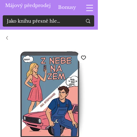
Májový předprodej
Bonusy