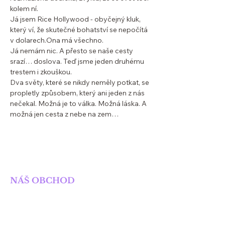
kolem ní.
Já jsem Rice Hollywood - obyčejný kluk,
který ví, že skutečné bohatství se nepočítá
v dolarech.Ona má všechno.
Já nemám nic. A přesto se naše cesty
srazí… doslova. Teď jsme jeden druhému
trestem i zkouškou.
Dva světy, které se nikdy neměly potkat, se
propletly způsobem, který ani jeden z nás
nečekal. Možná je to válka. Možná láska. A
možná jen cesta z nebe na zem…
SOLIS NAKLADATELSTVÍ
NÁŠ OBCHOD
Obchod
Knihy
E-knihy