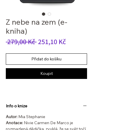
Z nebe na zem (e-
kniha)
Běžná
Zvýhodněná
 279,00 Kč 
251,10 Kč
cena
cena
Přidat do košíku
Koupit
Info o knize
Autor:
Mia Stephanie
Anotace:
Nivie Carmen De Marco je
rozmazlená dědička, zvyklá, že se svět točí