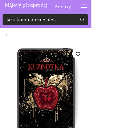
Májový předprodej
Bonusy