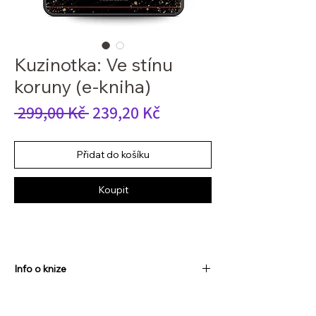
Kuzinotka: Ve stínu
koruny (e-kniha)
Běžná
Zvýhodněná
 299,00 Kč 
239,20 Kč
cena
cena
Přidat do košíku
Koupit
Info o knize
Autor:
Vladislava Heroutová
Anotace:
Jsem Melory Klaudie Julie