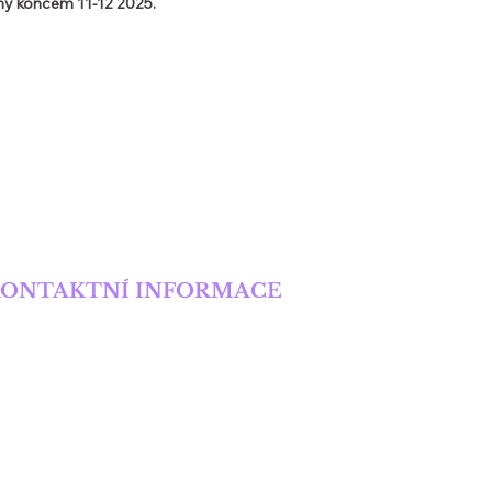
ny koncem 11-12 2025.
KONTAKTNÍ INFORMACE
onika Kurucová
elefon:
+420 777 301 310
mail:
monika.kurucova@email.cz