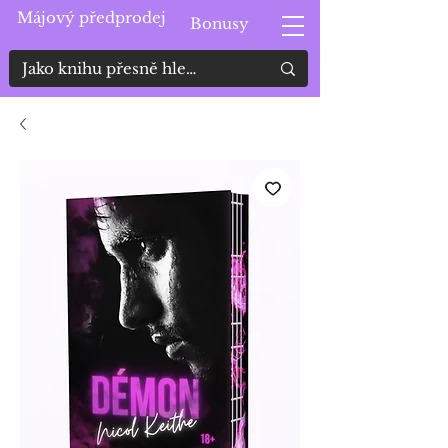
Májový předprodej
Bonusy