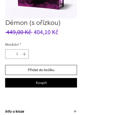
Démon (s ořízkou)
Běžná
Zvýhodněná
 449,00 Kč 
404,10 Kč
cena
cena
Množství
*
Přidat do košíku
Koupit
Info o knize