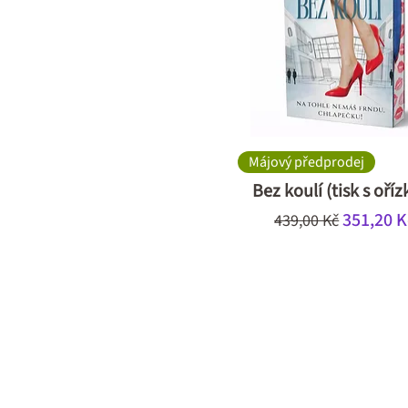
Májový předprodej
Bez koulí (tisk s oří
Běžná cena
Zvýhodn
351,20 K
439,00 Kč
SOLIS NAKLADATELST