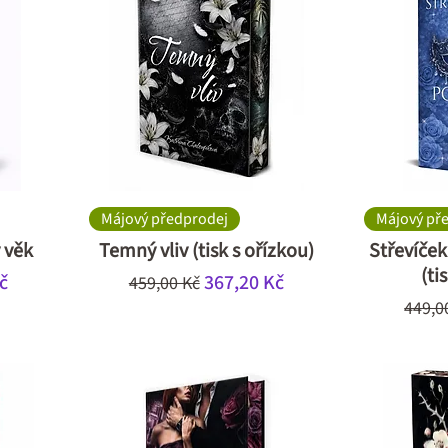
Májový předprodej
Májový př
ý věk
Temný vliv (tisk s ořízkou)
Střevíče
(ti
ěná cena
Běžná cena
Zvýhodněná cena
č
367,20 Kč
459,00 Kč
Běžn
449,0