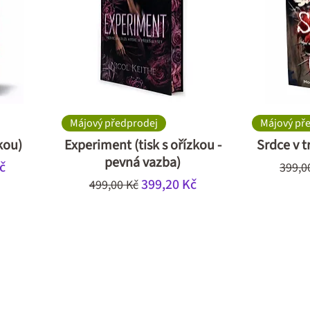
Májový předprodej
Májový př
zkou)
Experiment (tisk s ořízkou -
Srdce v tr
pevná vazba)
ěná cena
Běžn
č
399,0
Běžná cena
Zvýhodněná cena
399,20 Kč
499,00 Kč
VÍ