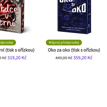
edprodej
Májový předprodej
ní (tisk s ořízkou)
Oko za oko (tisk s ořízkou)
á cena
Zvýhodněná cena
Běžná cena
Zvýhodněná cen
319,20 Kč
359,20 Kč
0 Kč
449,00 Kč