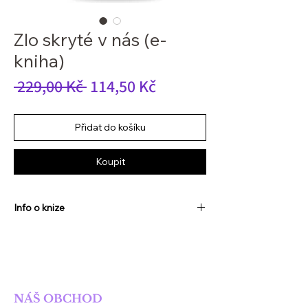
Zlo skryté v nás (e-
kniha)
Běžná
Zvýhodněná
 229,00 Kč 
114,50 Kč
cena
cena
Přidat do košíku
Koupit
Info o knize
Autor:
Tomáš Rychetský
Anotace:
Sériový vrah, o kterém svět němá
ani tušení se dostává do kritické situace,
SOLIS NAKLADATELSTVÍ
dívka ukrývající děsivé tajemství, jehož
podstata je černější než vesmírná
NÁŠ OBCHOD
prázdnota, dům zahalený temnotou, která