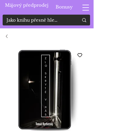
Májový předprodej
Bonusy