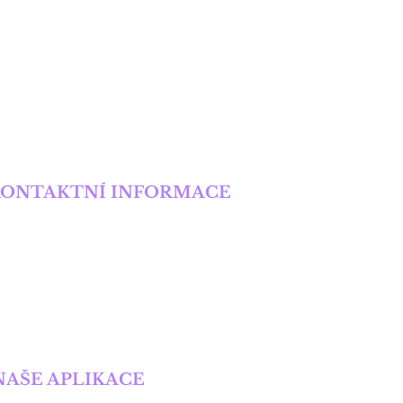
KONTAKTNÍ INFORMACE
onika Kurucová
elefon:
+420 777 301 310
mail:
monika.kurucova@email.cz
NAŠE APLIKACE