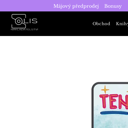
Májový předprodej
Bonusy
Obchod
Knih