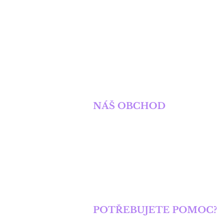
SOLIS NAKLADATELST
NÁŠ OBCHOD
Obchod
Knihy
E-knihy
Spolupráce s autory
Kontakt
POTŘEBUJETE POMOC?