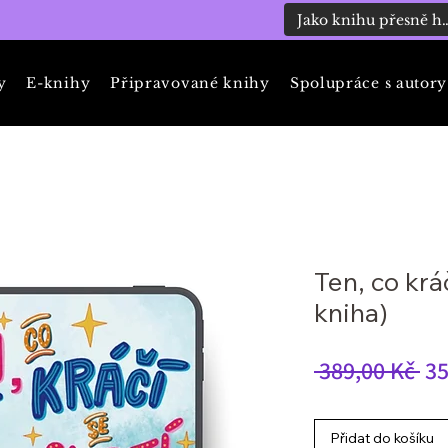
y
E-knihy
Připravované knihy
Spolupráce s autory
Ten, co kráč
kniha)
Bě
 389,00 Kč 
35
ce
Přidat do košíku