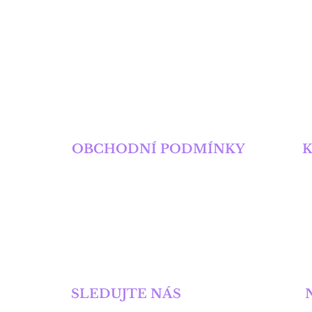
VÍ
OBCHODNÍ PODMÍNKY
Obchodní podmínky
M
Pravidla ochrany soukromí
T
E
SLEDUJTE NÁS