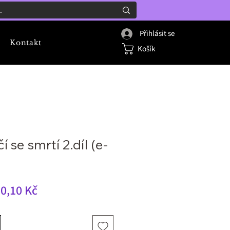
Přihlásit se
Kontakt
Košík
í se smrtí 2.díl (e-
žná
Zvýhodněná
0,10 Kč
na
cena