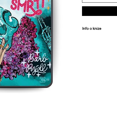
Info o knize
Autor:
Barb Rýdl
Anotace:
Od okamžik
malou krabičku rodin
To se nezdá jako tak
Vedle samotné Smrti 
si zvykl, proklel sám 
se Smrtí, upovídanou
Možná by byla snesit
černou, ale to ona ne
městečku začnou ztrá
zvířecí krve a znaků
objeví stopu, která j
kterém mají prsty lid