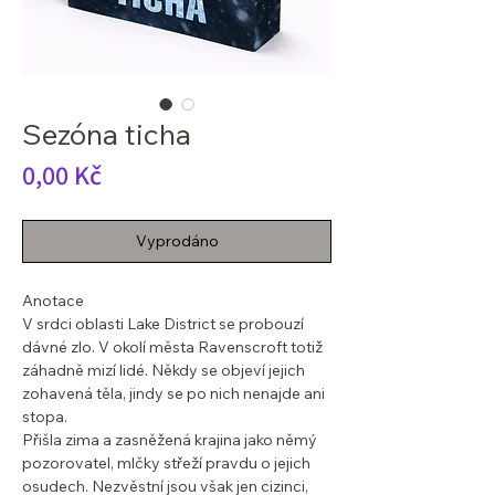
Sezóna ticha
Cena
0,00 Kč
Vyprodáno
Anotace
V srdci oblasti Lake District se probouzí
dávné zlo. V okolí města Ravenscroft totiž
záhadně mizí lidé. Někdy se objeví jejich
zohavená těla, jindy se po nich nenajde ani
stopa.
Přišla zima a zasněžená krajina jako němý
pozorovatel, mlčky střeží pravdu o jejich
osudech. Nezvěstní jsou však jen cizinci,