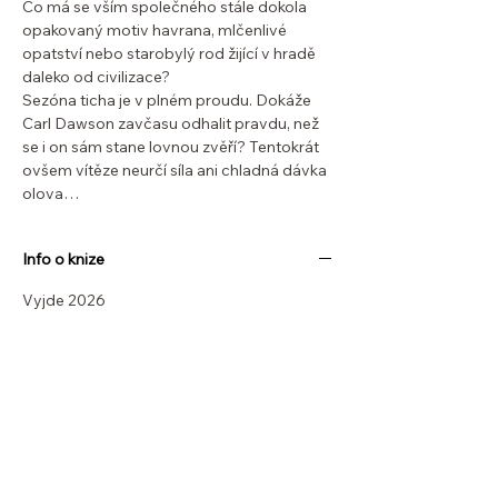
Co má se vším společného stále dokola
opakovaný motiv havrana, mlčenlivé
opatství nebo starobylý rod žijící v hradě
daleko od civilizace?
Sezóna ticha je v plném proudu. Dokáže
Carl Dawson zavčasu odhalit pravdu, než
se i on sám stane lovnou zvěří? Tentokrát
ovšem vítěze neurčí síla ani chladná dávka
olova…
Info o knize
Vyjde 2026
SOLIS NAKLADATELSTVÍ
NÁŠ OBCHOD
Obchod