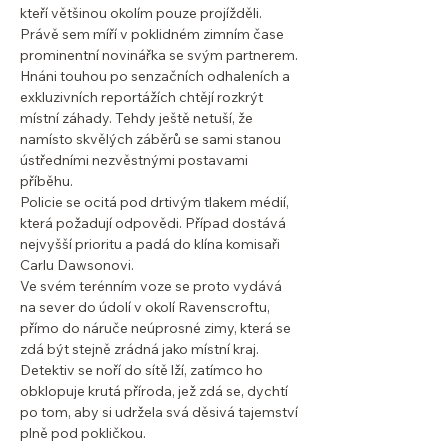
kteří většinou okolím pouze projížděli.
Právě sem míří v poklidném zimním čase
prominentní novinářka se svým partnerem.
Hnáni touhou po senzačních odhaleních a
exkluzivních reportážích chtějí rozkrýt
místní záhady. Tehdy ještě netuší, že
namísto skvělých záběrů se sami stanou
ústředními nezvěstnými postavami
příběhu.
Policie se ocitá pod drtivým tlakem médií,
která požadují odpovědi. Případ dostává
nejvyšší prioritu a padá do klína komisaři
Carlu Dawsonovi.
Ve svém terénním voze se proto vydává
na sever do údolí v okolí Ravenscroftu,
přímo do náruče neúprosné zimy, která se
zdá být stejně zrádná jako místní kraj.
Detektiv se noří do sítě lží, zatímco ho
obklopuje krutá příroda, jež zdá se, dychtí
po tom, aby si udržela svá děsivá tajemství
plně pod pokličkou.