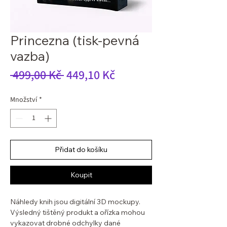
Princezna (tisk-pevná
vazba)
Běžná
Zvýhodněná
 499,00 Kč 
449,10 Kč
cena
cena
Množství
*
Přidat do košíku
Koupit
Náhledy knih jsou digitální 3D mockupy.
Výsledný tištěný produkt a ořízka mohou
vykazovat drobné odchylky dané