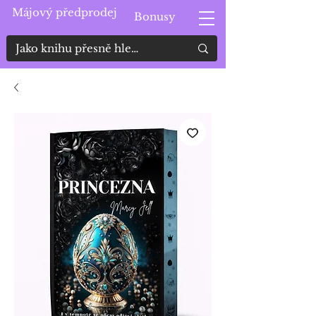
Májový předprodej
Bonusy