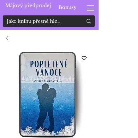
Májový předprodej
Bonusy