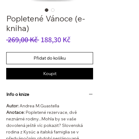
Popletené Vánoce (e-
kniha)
Běžná
Zvýhodněná
 269,00 Kč 
188,30 Kč
cena
cena
Přidat do košíku
Koupit
Info o knize
Autor:
Andrea M.Guastella
Anotace:
Popletené rezervace, dvě
neznámé rodiny...Mohla by se vaše
dovolená ještě víc pokazit? Slovenská
rodina z Kysúc a italská famiglia se v
předvánočním období neplánovaně