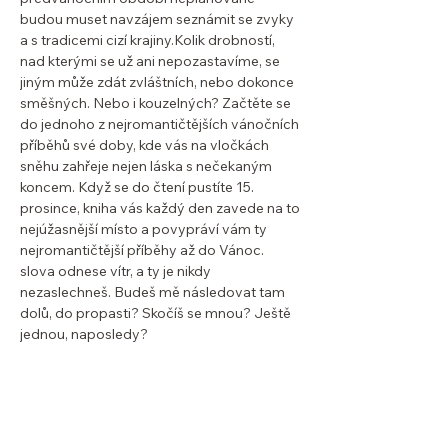
budou muset navzájem seznámit se zvyky
a s tradicemi cizí krajiny.Kolik drobností,
nad kterými se už ani nepozastavíme, se
jiným může zdát zvláštních, nebo dokonce
směšných. Nebo i kouzelných? Začtěte se
do jednoho z nejromantičtějších vánočních
příběhů své doby, kde vás na vločkách
sněhu zahřeje nejen láska s nečekaným
koncem. Když se do čtení pustíte 15.
prosince, kniha vás každý den zavede na to
nejúžasnější místo a povypráví vám ty
nejromantičtější příběhy až do Vánoc.
slova odnese vítr, a ty je nikdy
nezaslechneš. Budeš mě následovat tam
dolů, do propasti? Skočíš se mnou? Ještě
jednou, naposledy?
SOLIS NAKLADATELSTVÍ