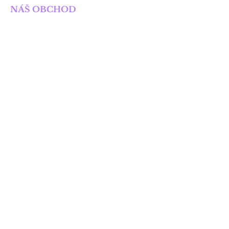
NÁŠ OBCHOD
Obchod
Knihy
E-knihy
Připravované knihy
POTŘEBUJETE POMOC?
dotazy_solis@seznam.cz
OBCHODNÍ PODMÍNKY
Obchodní podmínky
Pravidla ochrany soukromí
SLEDUJTE NÁS
KONTAKTNÍ INFORMACE
Monika Kurucová