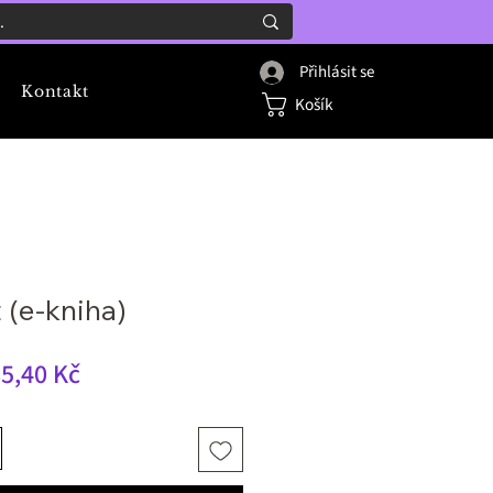
Přihlásit se
Kontakt
Košík
 (e-kniha)
žná
Zvýhodněná
5,40 Kč
na
cena