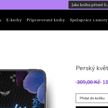
y
E-knihy
Připravované knihy
Spolupráce s autory
Perský květ
Bě
 309,00 Kč 
18
ce
Přidat do košíku