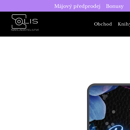
Májový předprodej
Bonusy
Obchod
Knih