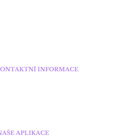
mi nebezpečný muž Cortado. Hra s
 nejednomu naivnímu člověku. Kdo
hru, která nejde zastavit?
KONTAKTNÍ INFORMACE
onika Kurucová
elefon:
+420 777 301 310
mail:
monika.kurucova@email.cz
NAŠE APLIKACE