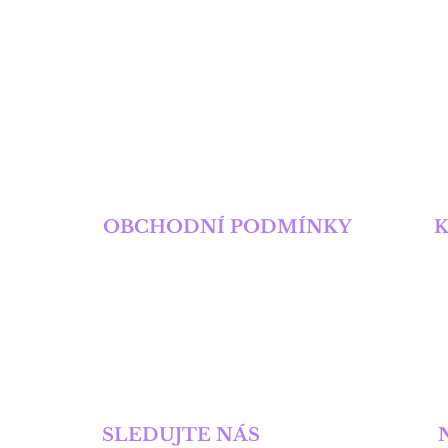
charismatický a vel
mafiány zlomila vaz
přežije nebezpečnou 
VÍ
OBCHODNÍ PODMÍNKY
Obchodní podmínky
M
Pravidla ochrany soukromí
T
E
SLEDUJTE NÁS