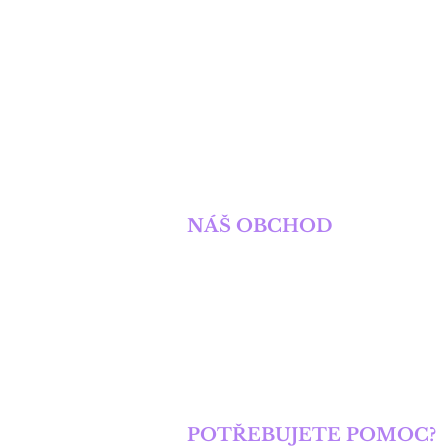
SOLIS NAKLADATELST
NÁŠ OBCHOD
Obchod
Knihy
E-knihy
Spolupráce s autory
Kontakt
POTŘEBUJETE POMOC?