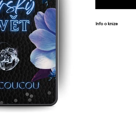
Info o knize
Autor:
Mon Coucou
Anotace:
Sophia je 
Naučila se rozumět k
vyrábí exkluzivní vů
věku se stala vdovou
bohatého muže, který
Jenže i na něj číhá ne
Byla smrt předchozí
náhoda? Chapadla ma
života se připlete se
dostává za úkol vyře
mnohem propletenější
Sophia si přeje odhalit
malé dítě a umístili 
pomáhá ve snaze najít
čelí. Vendeta znamen