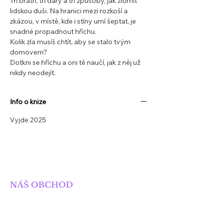
Tři bratři, tři dary a tři způsoby, jak zlomit
lidskou duši. Na hranici mezi rozkoší a
zkázou, v místě, kde i stíny umí šeptat, je
snadné propadnout hříchu.
Kolik zla musíš chtít, aby se stalo tvým
domovem?
Dotkni se hříchu a oni tě naučí, jak z něj už
nikdy neodejít.
Info o knize
Vyjde 2025
SOLIS NAKLADATELSTVÍ
NÁŠ OBCHOD
Obchod
Knihy