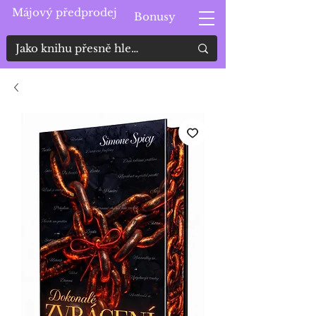
Májový předprodej
Bonusy