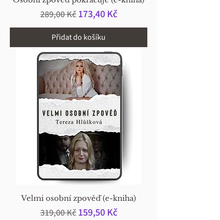
Běžná cena
Zvýhodněná cena
173,40 Kč
289,00 Kč
Přidat do košíku
Velmi osobní zpověď (e-kniha)
Běžná cena
Zvýhodněná cena
159,50 Kč
319,00 Kč