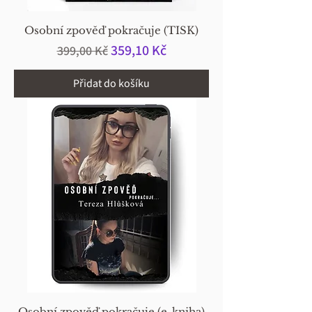
Osobní zpověď pokračuje (TISK)
Běžná cena
Zvýhodněná cena
359,10 Kč
399,00 Kč
Přidat do košíku
Osobní zpověď pokračuje (e-kniha)