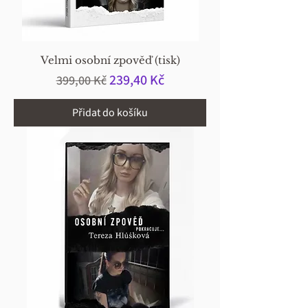
Velmi osobní zpověď (tisk)
Běžná cena
Zvýhodněná cena
239,40 Kč
399,00 Kč
Přidat do košíku