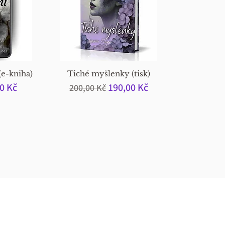
(e-kniha)
Tiché myšlenky (tisk)
hodněná cena
Běžná cena
Zvýhodněná cena
0 Kč
190,00 Kč
200,00 Kč
VÍ