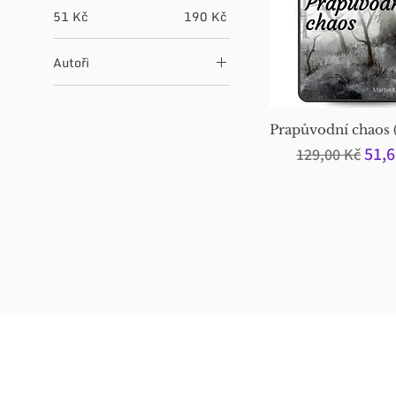
51 Kč
190 Kč
Autoři
Lunaura Ellyon
Martin Kuneš
Prapůvodní chaos 
Běžná cena
Zvý
51,6
129,00 Kč
SOLIS NAKLADATELST