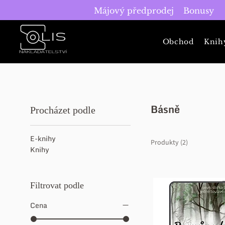
Májový předprodej
Bonusy
Obchod
Knih
Básně
Procházet podle
E-knihy
Produkty (2)
Knihy
Filtrovat podle
Cena